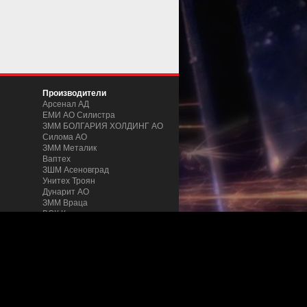
Производители
Арсенал АД
ЕМИ АО Силистра
ЗММ БОЛГАРИЯ ХОЛДИНГ АО
Силома AO
ЗММ Металик
Ваптех
ЗШM Асеновград
Унитех Троян
Дунарит АО
ЗММ Враца
ВСК Кентавър
и труб
ZMM Stomana
Podemcrane
ZMM Yakoruda
Microtel
Favorit Machinex
Mashstroy Jsc
Aceti Macchine
Pinacho