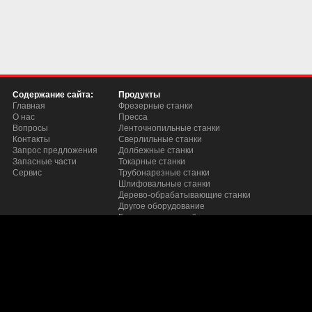
Содержание сайта:
Продукты
Главная
Фрезерные станки
О нас
Пресса
Вопросы
Ленточнопильные станки
Контакты
Сверлильные станки
Запрос предложения
Долбежные станки
Запасные части
Токарные станки
Сервис
Трубонарезные станки
Шлифовальные станки
Дерево-обрабатывающие станки
Другое оборудование
Грузоподьемное оборудование
Станки для снятия заусецев с листого металла 
Полировочные машины
Станки для шлифовки и сопряжения труб
Кромкофрезерные станки
Заточные станки
Пылеуловители