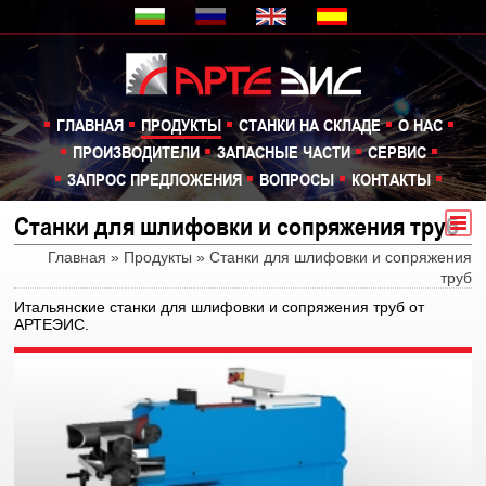
ГЛАВНАЯ
ПРОДУКТЫ
СТАНКИ НА СКЛАДЕ
О НАС
ПРОИЗВОДИТЕЛИ
ЗАПАСНЫЕ ЧАСТИ
СЕРВИС
ЗАПРОС ПРЕДЛОЖЕНИЯ
ВОПРОСЫ
КОНТАКТЫ
Станки для шлифовки и сопряжения труб
Продукты
Главная
»
Продукты
» Станки для шлифовки и сопряжения
Фрезерные станки
труб
Пресса
Итальянские станки для шлифовки и сопряжения труб от
АРТЕЭИС.
Ленточнопильные станки
Сверлильные станки
Долбежные станки
Токарные станки