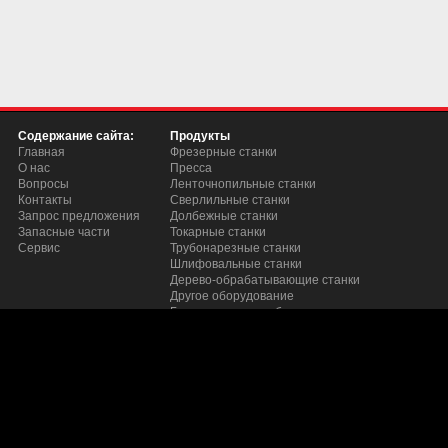
Содержание сайта:
Продукты
Главная
Фрезерные станки
О нас
Пресса
Вопросы
Ленточнопильные станки
Контакты
Сверлильные станки
Запрос предложения
Долбежные станки
Запасные части
Токарные станки
Сервис
Трубонарезные станки
Шлифовальные станки
Дерево-обрабатывающие станки
Другое оборудование
Грузоподьемное оборудование
Станки для снятия заусецев с листого металла 
Полировочные машины
Станки для шлифовки и сопряжения труб
Кромкофрезерные станки
Заточные станки
Пылеуловители