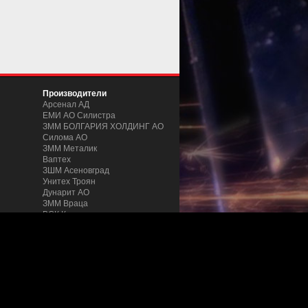
Производители
Арсенал АД
ЕМИ АО Силистра
ЗММ БОЛГАРИЯ ХОЛДИНГ АО
Силома AO
ЗММ Металик
Ваптех
ЗШM Асеновград
Унитех Троян
Дунарит АО
ЗММ Враца
ВСК Кентавър
и труб
ZMM Stomana
Podemcrane
ZMM Yakoruda
Microtel
Favorit Machinex
Mashstroy Jsc
Aceti Macchine
Pinacho