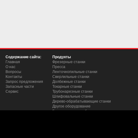
Содержание сайта:
Продукты
Главная
Фрезерные станки
О нас
Пресса
Вопросы
Ленточнопильные станки
Контакты
Сверлильные станки
Запрос предложения
Долбежные станки
Запасные части
Токарные станки
Сервис
Трубонарезные станки
Шлифовальные станки
Дерево-обрабатывающие станки
Другое оборудование
Грузоподьемное оборудование
Станки для снятия заусецев с листого металла 
Полировочные машины
Станки для шлифовки и сопряжения труб
Кромкофрезерные станки
Заточные станки