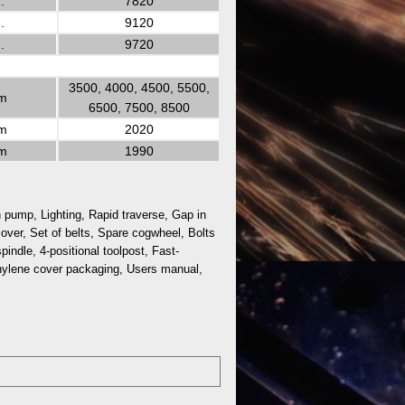
.
7820
.
9120
.
9720
3500, 4000, 4500, 5500,
m
6500, 7500, 8500
m
2020
m
1990
 pump, Lighting, Rapid traverse, Gap in
over, Set of belts, Spare cogwheel, Bolts
pindle, 4-positional toolpost, Fast-
thylene cover packaging, Users manual,