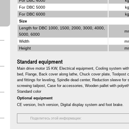
For DBC 4000
kg
For DBC 5000
kg
For DBC 6000
kg
Size
Length for DBC 1000, 1500, 2000, 3000, 4000,
m
5000, 6000
Width
m
Height
m
Standard equipment
Main drive motor 15 KW, Electrical equipment, Cooling system with
bed, Flange, Back cover along lathe, Chuck cover plate, Toolpost c
and fittings for leveling, Spindle dead center, Reduction sleeve for s
screwing tailpost, Case for accessories, Wooden pallet with polye
Standard color
Optional equipment
CE version, Inch version, Digital display system and foot brake.
Поделитесь этой информации: