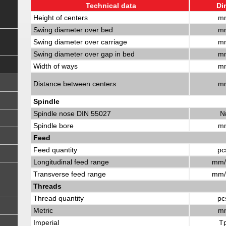
Technical data
Di
Height of centers
m
Swing diameter over bed
m
Swing diameter over carriage
m
Swing diameter over gap in bed
m
Width of ways
m
Distance between centers
m
Spindle
Spindle nose DIN 55027
Spindle bore
m
Feed
Feed quantity
pc
Longitudinal feed range
mm/
Transverse feed range
mm/
Threads
Thread quantity
pc
Metric
m
Imperial
Tp