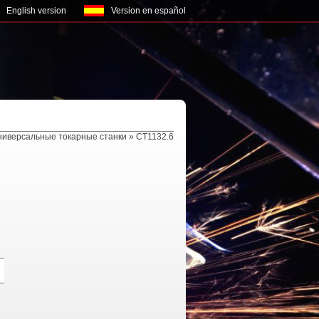
English version
Version en español
ниверсальные токарные станки
» CT1132.6