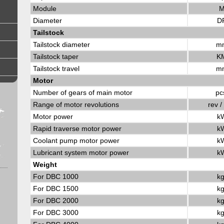
Module
Diameter
D
Tailstock
Tailstock diameter
m
Tailstock taper
K
Tailstock travel
m
Motor
Number of gears of main motor
pc
Range of motor revolutions
rev /
Motor power
k
Rapid traverse motor power
k
Coolant pump motor power
k
Lubricant system motor power
k
Weight
For DBC 1000
kg
For DBC 1500
kg
For DBC 2000
kg
For DBC 3000
kg