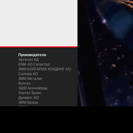
Производители
Арсенал АД
ЕМИ АО Силистра
ЗММ БОЛГАРИЯ ХОЛДИНГ АО
Силома AO
ЗММ Металик
Ваптех
ЗШM Асеновград
Унитех Троян
Дунарит АО
ЗММ Враца
ВСК Кентавър
и труб
ZMM Stomana
Podemcrane
ZMM Yakoruda
Microtel
Favorit Machinex