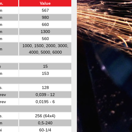
m.
Value
m
567
m
980
m
660
m
1300
m
560
1000, 1500, 2000, 3000,
m
4000, 5000, 6000
№
15
m
153
s.
128
rev
0,039 - 12
rev
0,0195 - 6
s.
256 (64x4)
m
0,5-240
i
60-1/4